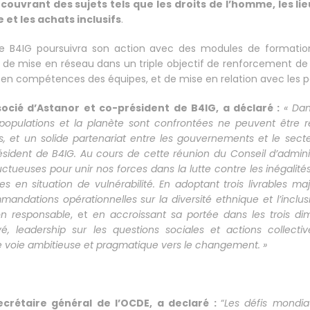
 couvrant des sujets tels que les droits de l’homme, les lieu
 et les achats inclusifs
.
 de B4IG poursuivra son action avec des modules de formation
de mise en réseau dans un triple objectif de renforcement de l
en compétences des équipes, et de mise en relation avec les pa
cié d’Astanor et co-président de B4IG, a déclaré :
« Dan
 populations et la planète sont confrontées ne peuvent être 
s, et un solide partenariat entre les gouvernements et le secte
résident de B4IG. Au cours de cette réunion du Conseil d’admini
uctueuses pour unir nos forces dans la lutte contre les inégalité
s en situation de vulnérabilité. En adoptant trois livrables m
mandations opérationnelles sur la diversité ethnique et l’inclusi
on responsable
, et
en accroissant sa portée dans les trois dim
ivé, leadership sur les questions sociales et actions collect
voie ambitieuse et pragmatique vers le changement. »
crétaire général de l’OCDE, a declaré :
“
Les défis mondia