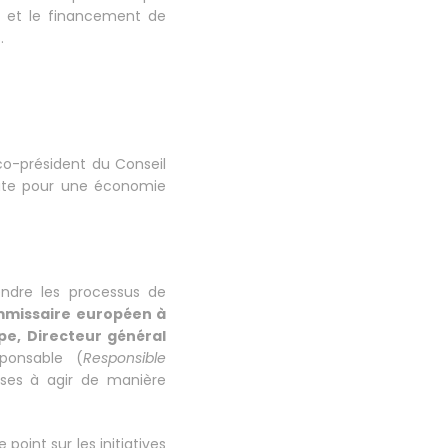
e et le financement de
.
o-président du Conseil
ate pour une économie
ndre les processus de
mmissaire européen à
pe, Directeur général
sponsable (
Responsible
rises à agir de manière
le point sur les initiatives