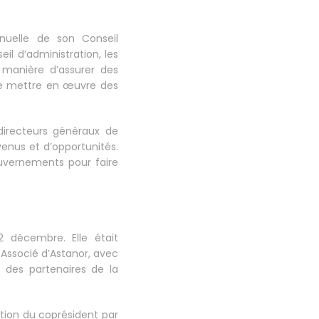
nuelle de son Conseil
l d’administration, les
a manière d’assurer des
t de mettre en œuvre des
directeurs généraux de
venus et d’opportunités.
uvernements pour faire
2 décembre. Elle était
 Associé d’Astanor, avec
 des partenaires de la
ection du coprésident par