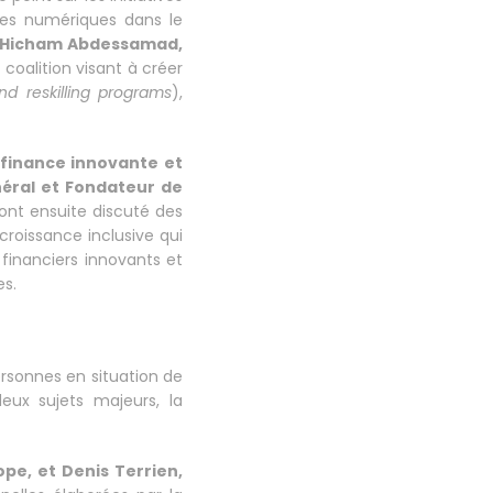
ures numériques dans le
Hicham Abdessamad,
 coalition visant à créer
and reskilling programs
),
 finance innovante et
néral et Fondateur de
ont ensuite discuté des
 croissance inclusive qui
 financiers innovants et
es.
personnes en situation de
eux sujets majeurs, la
pe, et Denis Terrien,