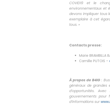
COVID19 et le chang
environnementaux et é
devons impliquer tous le
exemplaire à cet égar
tous. »
Contacts presse:
Marie BRAMBILLA 
Camille PUTOIS –
À propos de B4IG
: Bu
généraux de grandes en
d’opportunités. Ave
gouvernements pour fa
d’informations sur
www.