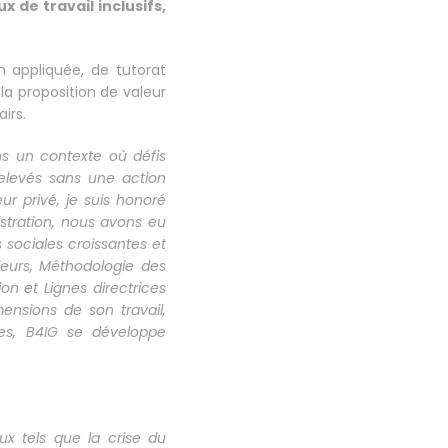
x de travail inclusifs,
 appliquée, de tutorat
a proposition de valeur
irs.
s un contexte où défis
relevés sans une action
ur privé, je suis honoré
stration, nous avons eu
s sociales croissantes et
ajeurs, Méthodologie des
on et Lignes directrices
ensions de son travail,
ives, B4IG se développe
ux tels que la crise du