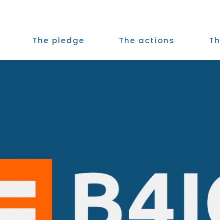
The pledge
The actions
Th