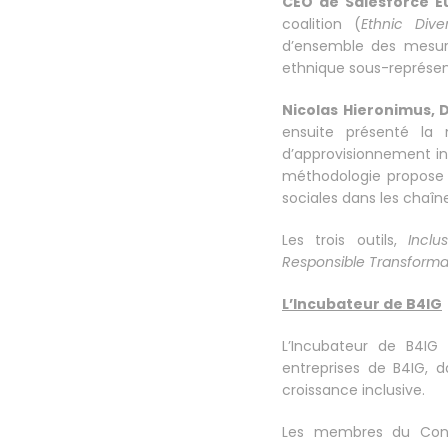
CEO de Salesforce E
coalition (
Ethnic Dive
d’ensemble des mesure
ethnique sous-représen
Nicolas Hieronimus, D
ensuite présenté la 
d’approvisionnement in
méthodologie propose d
sociales dans les chaîne
Les trois outils,
Inclu
Responsible Transforma
L’Incubateur de B4IG
L’Incubateur de B4IG
entreprises de B4IG, d
croissance inclusive.
Les membres du Consei