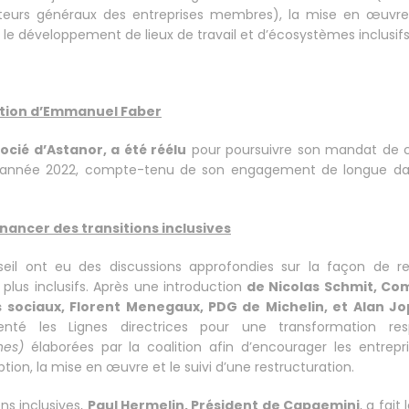
ecteurs généraux des entreprises membres), la mise en œuvr
et le développement de lieux de travail et d’écosystèmes inclusifs
ction d’Emmanuel Faber
cié d’Astanor, a été réélu
pour poursuivre son mandat de c
r l’année 2022, compte-tenu de son engagement de longue d
nancer des transitions inclusives
il ont eu des discussions approfondies sur la façon de re
plus inclusifs. Après une introduction
de Nicolas Schmit, Co
ts sociaux, Florent Menegaux, PDG de Michelin, et Alan Jo
enté les Lignes directrices pour une transformation re
nes)
élaborées par la coalition afin d’encourager les entrep
tion, la mise en œuvre et le suivi d’une restructuration.
ons inclusives,
Paul Hermelin, Président de Capgemini
, a fait 