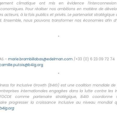
ement climatique ont mis en évidence l’interconnexion
conomiques. Pour réaliser nos ambitions en matière de dével
s acteurs, à la fois publics et privés. Le partenariat stratégiqu
d. Ensemble, nous pouvons transformer nos économies afin d’a
*
BAS –
marie.brambillabas@edelman.com
/+33 (0) 6 23 09 72 74
camille.putois@b4ig.org
*
siness for Inclusive Growth (B4IG) est une coalition mondiale de 
treprises internationales engagées dans la lutte contre les i
c l’OCDE comme partenaire stratégique, B4IG coordonne 
ire progresser la croissance inclusive au niveau mondial qu
b4ig.org