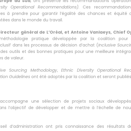
urope du Sud
, ont présenté les recommandations opérationn
rsity Operational Recommendations)
. Ces recommandation
s à prendre pour garantir l’égalité des chances et équité a
tées dans le monde du travail.
irecteur général de L’Oréal, et Antoine Vanlaeys, Chief O
méthodologie pratique développée par la coalition pour i
clusif dans les processus de décision d’achat (
Inclusive Sourc
es outils et des bonnes pratiques pour une meilleure intégr
s de valeur.
sive Sourcing Methodology
,
Ethnic Diversity Operational R
tion Guidelines
ont été adoptés par la coalition et seront publié
 accompagne une sélection de projets sociaux développé
ans l’objectif de développer et de mettre à l’échelle de no
l d’administration ont pris connaissance des résultats d