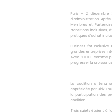
Paris – 2 décembre 2
d’administration. Aprè
Membres et Partenaires
transitions inclusives,
pratiques d’achat inclus
Business for Inclusiv
grandes entreprises int
Avec l’OCDE comme par
progresser la croissanc
La coalition a tenu s
coprésidée par Ulrik Kn
la participation des 
coalition.
Trois sujets étaient à l