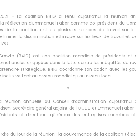
021 – La coalition B4IG a tenu aujourd’hui la réunion an
s la réélection d’Emmanuel Faber comme co-président du Consei
 de la coalition ont eu plusieurs sessions de travail sur l
 d’éliminer la discrimination ethnique sur les lieux de travail e
ives.
e Growth (B4IG) est une coalition mondiale de présidents et 
ernationales engagées dans la lutte contre les inégalités de re
tenaire stratégique, B4IG coordonne son action avec les go
e inclusive tant au niveau mondial qu’au niveau local.
*
a réunion annuelle du Conseil d’administration aujourd’hui 
udsen, Secrétaire général adjoint de l’OCDE, et Emmanuel Faber,
présidents et directeurs généraux des entreprises membres et
’ordre du jour de la réunion : la gouvernance de la coalition (él