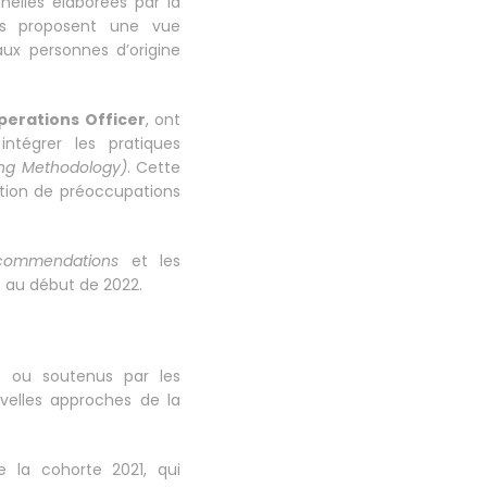
elles élaborées par la
s proposent une vue
ux personnes d’origine
perations Officer
, ont
ntégrer les pratiques
ing Methodology)
. Cette
ation de préoccupations
ecommendations
et les
s au début de 2022.
s ou soutenus par les
uvelles approches de la
e la cohorte 2021, qui