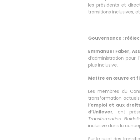
les présidents et dir
transitions inclusives, 
Gouvernance : rééle
Emmanuel Faber, Asso
d’administration pou
plus inclusive.
Mettre en œuvre et fi
Les membres du Conse
transformation actuels 
l’emploi et aux droi
d’Unilever
, ont prés
Transformation Guideli
inclusive dans la concep
Sur le sujet des transiti