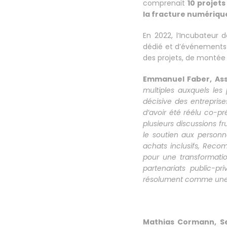
comprenait
10 projets
la fracture numérique
En 2022, l’Incubateur
dédié et d’événements 
des projets, de montée 
Emmanuel Faber, Asso
multiples auxquels les
décisive des entreprise
d’avoir été réélu co-p
plusieurs discussions fr
le soutien aux personne
achats inclusifs, Recom
pour une transformati
partenariats public-pr
résolument comme une 
Mathias Cormann, Se