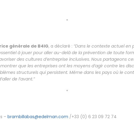
*
trice générale de B4IG
, a déclaré :
“Dans le contexte actuel en p
essentiel à jouer pour aller au-delà de la prévention de toute fo
 favoriser des cultures d’entreprise inclusives. Nous partageon
montrer que les entreprises ont les moyens d’agir contre les dis
oblèmes structurels qui persistent. Même dans les pays où le cont
d’aller de l’avant.”
*
as –
brambillabas@edelman.com
/+33 (0) 6 23 09 72 74