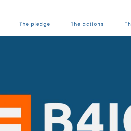
The pledge
The actions
Th