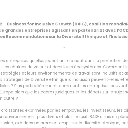
2 – Business for Inclusive Growth (B4IG), coalition
mondiale
de grandes entreprises agissant en partenariat avec l’OCD
 ses Recommandations sur la Diversité Ethnique et l’Inclusio
*
s entreprises qu’elles jouent un rôle actif dans la promotion de
 dans les chaînes de valeur et dans leurs écosystèmes. Comment 
s stratégies et leurs environnements de travail sont inclusifs et a
stratégies de Diversité ethnique & Inclusion peuvent-elles êt
ales ? Plus particulièrement, comment les entreprises peuvent-
Europe alors que les cadres juridiques et les débats sur le sujet 
un autre ?
roissantes exprimées par les employés, les investisseurs, les cli
environnement plus divers et plus inclusif, B4IG a mis en plac
nclusion, axé dans un premier temps sur la diversité ethnique, co