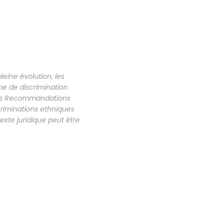
leine évolution, les
rme de discrimination
s ces Recommandations
criminations ethniques
exte juridique peut être