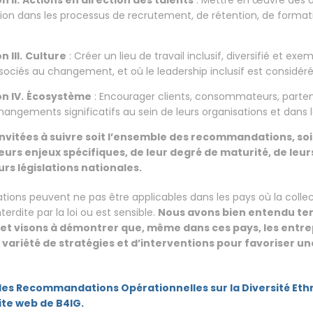
 II.
Actions en direction des talents
: Mettre en œuvre des a
sion dans les processus de recrutement, de rétention, de format
III.
Culture
: Créer un lieu de travail inclusif, diversifié et exe
sociés au changement, et où le leadership inclusif est consid
 IV.
Écosystème
: Encourager clients, consommateurs, partena
angements significatifs au sein de leurs organisations et dan
invitées à suivre soit l’ensemble des recommandations, soi
leurs enjeux spécifiques, de leur degré de maturité, de leur
rs législations nationales.
ons peuvent ne pas être applicables dans les pays où la collec
terdite par la loi ou est sensible.
Nous avons bien entendu te
, et visons à démontrer que, même dans ces pays, les entr
ariété de stratégies et d’interventions pour favoriser un
es Recommandations Opérationnelles sur la Diversité Ethni
site web de B4IG.