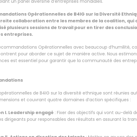
blant un panel diversifié d’entreprises mondiales.
ndations Opérationnelles de B4IG sur la Diversité Ethniqu
troite collaboration entre les membres de la coalition, qui
sé plusieurs sessions de travail pour en tirer des conclus
s entreprises.
commandations Opérationnelles avec beaucoup d’humilité, cons
ncontrent pour aborder ce sujet de manière active. Nous estimo
nces est essentiel pour garantir que la communauté des entrepr
andations
rationnelles de B4IG sur la diversité ethnique sont réunies aut
ensions et couvrant quatre domaines d’action spécifiques :
 I. Leadership engagé
: Fixer des objectifs qui vont au-delà 
 les dirigeants pour responsables des résultats en assurant la t