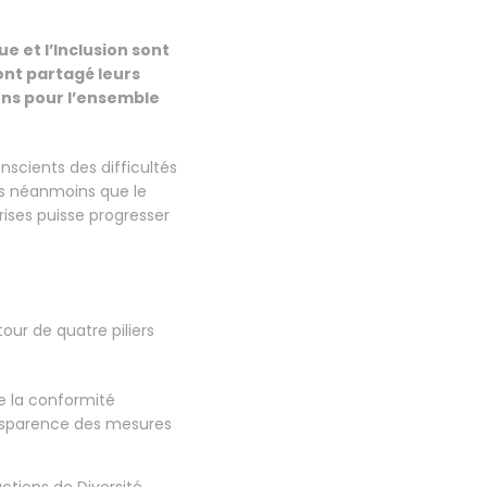
e et l’Inclusion sont
 ont partagé leurs
ions pour l’ensemble
cients des difficultés
ns néanmoins que le
ises puisse progresser
our de quatre piliers
de la conformité
ransparence des mesures