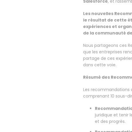
Salesforce
, et rassem
Les nouvelles Recomma
le résultat de cette é
expériences et organi
de la communauté de
Nous partageons ces Re
que les entreprises re
partage de ces expérie
dans cette voie.
Résumé des Recomm
Les recommandations opé
comprenant 10 sous-dim
Recommandation
juridique et tenir
et des progrès.