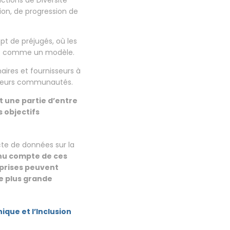
ctions de Diversité
ion, de progression de
mpt de préjugés, où les
éré comme un modèle.
ires et fournisseurs à
s leurs communautés.
t une partie d’entre
s objectifs
te de données sur la
nu compte de ces
eprises peuvent
e plus grande
que et l’Inclusion