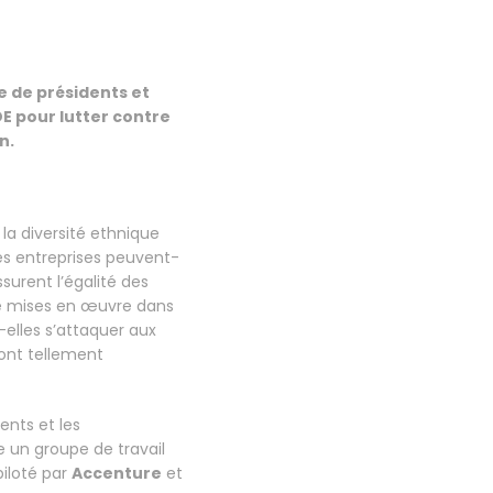
 de présidents et
E pour lutter contre
n.
 la diversité ethnique
les entreprises peuvent-
ssurent l’égalité des
re mises en œuvre dans
elles s’attaquer aux
sont tellement
ents et les
e un groupe de travail
piloté par
Accenture
et